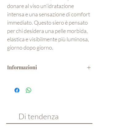
donare al viso un’idratazione
intensa e una sensazione di comfort
immediato. Questo siero è pensato
per chi desidera una pelle morbida,
elastica e visibilmente più luminosa,
giorno dopo giorno.
Informazioni
Perché è così efficace?
Il miele è naturalmente ricco di:
Zuccheri – favoriscono un’idratazione
profonda e duratura.
Flavonoidi e antiossidanti – aiutano a
proteggere la pelle dall’azione dei radicali
Di tendenza
liberi, preservandone la vitalità.
Vitamine C, B2, B6 – supportano una pelle
dall’aspetto più fresco e uniforme.