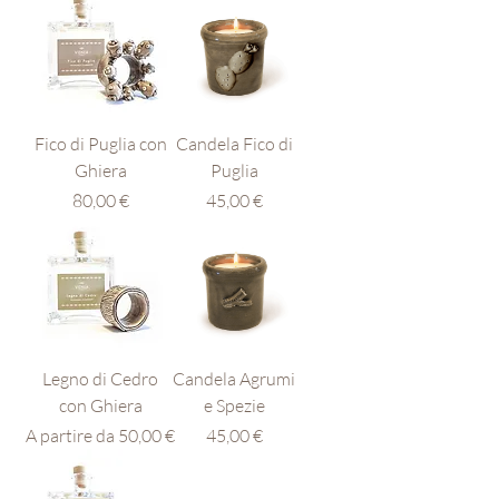
Fico di Puglia con
Candela Fico di
Ghiera
Puglia
Prezzo
Prezzo
80,00 €
45,00 €
Legno di Cedro
Candela Agrumi
con Ghiera
e Spezie
Prezzo scontato
Prezzo
A partire da
50,00 €
45,00 €