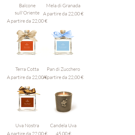
Balcone
Mela di Granada
sull'Oriente
Prezzo scontato
A partire da
22,00 €
Prezzo scontato
A partire da
22,00 €
Terra Cotta
Pan di Zucchero
Prezzo scontato
Prezzo scontato
A partire da
22,00 €
A partire da
22,00 €
Uva Nostra
Candela Uva
Prezzo scontato
Prezzo
A partire da
22,00 €
45,00 €