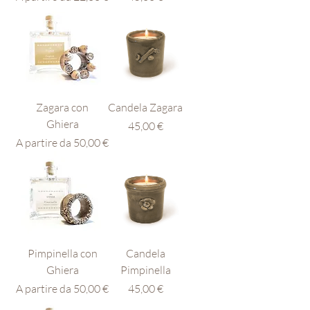
Zagara con
Candela Zagara
Ghiera
Prezzo
45,00 €
Prezzo scontato
A partire da
50,00 €
Pimpinella con
Candela
Ghiera
Pimpinella
Prezzo scontato
Prezzo
A partire da
50,00 €
45,00 €