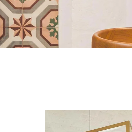
Vidnìa
Experience