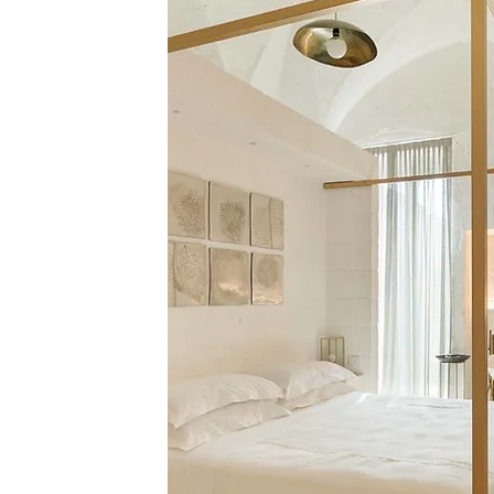
dono
ove
sfera