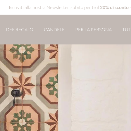
Iscriviti alla nostra Newsletter, subito per te il
20% di sconto
IDEE REGALO
CANDELE
PER LA PERSONA
TUT