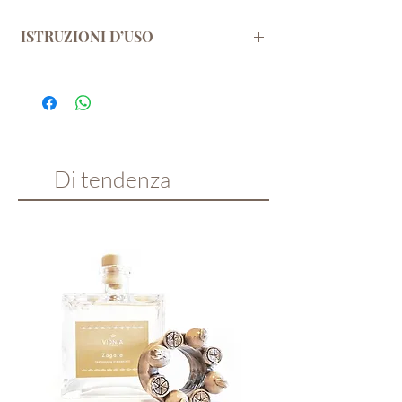
ISTRUZIONI D’USO
Per un giusto utilizzo della Fragranza
D’ambiente Vidnìa:
Aprire il tappo ruotandolo ed inserire i
bastoncini, dopo mezz'ora farli ruotare e
reinserirli dal lato opposto.
Di tendenza
Se non viene posto in una zona ventilata si
ruotano al consumo di metà flacone.
Durata della fragranza, come prolungarla:
La durata di una fragranza dipende dalle
dimensioni dell’ambiente in cui si trova, dalla
sua temperatura, dalla luce diretta del sole e
dalle correnti d’aria che possono accelerare
l’evaporazione.