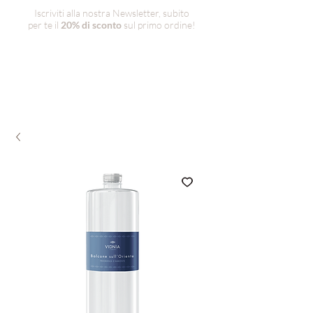
Iscriviti alla nostra Newsletter, subito
per te il
20% di sconto
sul primo ordine!